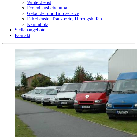
Winterdienst
Ferienhausbetreuung
Gebäude- und Büroservice
Fahrdienste, Transporte, Umzugshilfen
Kaminholz
Stellenangebote
Kontakt