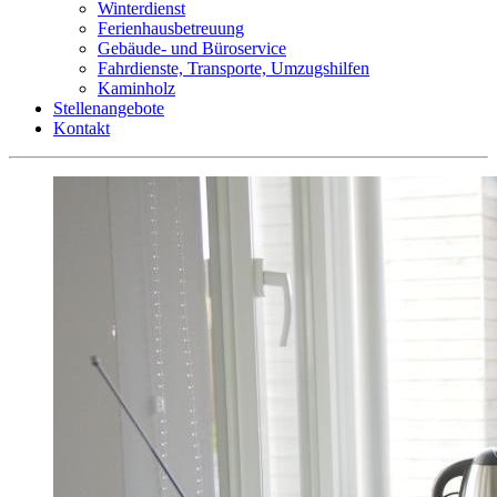
Winterdienst
Ferienhausbetreuung
Gebäude- und Büroservice
Fahrdienste, Transporte, Umzugshilfen
Kaminholz
Stellenangebote
Kontakt