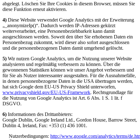
abgelegt. Löschen Sie Ihre Cookies in diesem Browser, müssen Sie
diese Funktion erneut aktivieren.
4)
Diese Website verwendet Google Analytics mit der Erweiterung
„_anonymizeIp()“. Dadurch werden IP-Adressen gekürzt
weiterverarbeitet, eine Personenbeziehbarkeit kann damit
ausgeschlossen werden. Soweit den über Sie erhobenen Daten ein
Personenbezug zukommt, wird dieser also sofort ausgeschlossen
und die personenbezogenen Daten damit umgehend gelöscht.
5)
Wir nutzen Google Analytics, um die Nutzung unserer Website
analysieren und regelmäßig verbessern zu können. Über die
gewonnenen Statistiken können wir unser Angebot verbessern und
für Sie als Nutzer interessanter ausgestalten. Für die Ausnahmefälle,
in denen personenbezogene Daten in die USA übertragen werden,
hat sich Google dem EU-US Privacy Shield unterworfen,
www.privacyshield.gov/EU-US-Framework
. Rechtsgrundlage für
die Nutzung von Google Analytics ist Art. 6 Abs. 1 S. 1 lit. f
DSGVO.
6)
Informationen des Drittanbieters:
Google Dublin, Google Ireland Ltd., Gordon House, Barrow Street,
Dublin 4, Ireland, Fax: +353 (1) 436 1001.
Nutzerbedingungen:
http://www.google.com/analytics/terms/de.ht