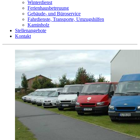
Winterdienst
Ferienhausbetreuung
Gebäude- und Büroservice
Fahrdienste, Transporte, Umzugshilfen
Kaminholz
Stellenangebote
Kontakt