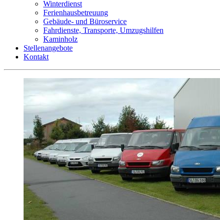
Winterdienst
Ferienhausbetreuung
Gebäude- und Büroservice
Fahrdienste, Transporte, Umzugshilfen
Kaminholz
Stellenangebote
Kontakt