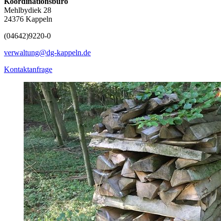
Koordinationsbüro
Mehlbydiek 28
24376 Kappeln
(04642)
9220-0
verwaltung@dg-kappeln.de
Kontaktanfrage