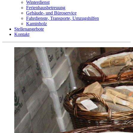
Winterdienst
Ferienhausbetreuung
Gebäude- und Büroservice
Fahrdienste, Transporte, Umzugshilfen
Kaminholz
Stellenangebote
Kontakt